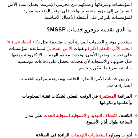
المؤسسات وشركائها وعملائهم من مجرمي الإنترنت. يعمل إسناد الأمن
السيبراني إلى مزود متخصص واحد على توفير الوقت والموارد
للمؤسسات للتركيز على أنشطة الأعمال الأساسية.
ما الذي يقدمه موفرو خدمات MSSP؟
يستخدم موفرو الخدمات المدارة أدوات متقدمة مثل
ذكاء اصطناعي (AI)
التعلم الآلي (التعلم الآلي)
وتقنيات
الأمن السحابي
لمساعدة المؤسسات
على تحسين وضعها الأمني، وتحديد معظم الهجمات الإلكترونية ومنعها
قبل حدوثها، والاستجابة لأي هجمات تحصل على دفاعات مؤسسية
سابقة بأسرع ما يمكن وبحسم.
من بين خدمات الأمن المدارة الخاصة بهم، يقدم موفرو الخدمات
المدارة ما يلي:
المراقبة
المستمرة
في الوقت الفعلي لشبكات تقنية المعلومات
وأنظمتها ومكوناتها
الكشف
اكتشاف التهديد والاستجابة استجابة الحدث
على مدار
الساعة طوال أيام الأسبوع
أدوات وموارد
استخبارات التهديدات
الرائدة في الصناعة