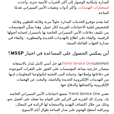
المدارة بإمكانية الوصول إلى أكثر الخبرات الأمنية خبرة، وأحدث
استخبارات التهديدات
، وأكثر أدوات وتقنيات الأمن السيبراني تقدمًا
المتاحة.
كما يقدم موفرو الخدمات المدارة حلولاً مرنة وقابلة للتطوير وقابلة
للتخصيص لتلبية الاحتياجات الفريدة لكل عميل. وهذا يمكّن المؤسسات
من تكييف دفاعات الأمن السيبراني الخاصة بها باستمرار لحماية أصولها
الرقمية، والبقاء على اطلاع بالتهديدات الجديدة والمتطورة - والبقاء في
صدارة الجهات الفاعلة السيئة.
أين يمكنني الحصول على المساعدة في اختيار MSSP؟
Trend Service One
LatinFontهو حل أمني كامل مُدار بالاستعانة
بمصادر خارجية يساعد المؤسسات على العثور على الثغرات الموجودة
في دفاعاتها وإصلاحها، وحماية البنى التحتية لتكنولوجيا المعلومات لديها
من التهديدات الإلكترونية الجديدة والناشئة، والبحث عن الهجمات
الإلكترونية واكتشافها والدفاع عنها.
تعتني Trend Service One بجميع احتياجات الأمن السيبراني الخاصة
بك، وتترك لك الحرية في التركيز على القيام بما تفعله على أفضل نحو،
وذلك من خلال اكتشاف التهديد والاستجابة لها الرائدة في المجال،
ومراقبة أسطح الهجوم على مدار الساعة طوال أيام الأسبوع،