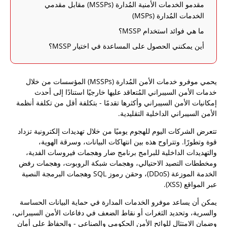
مقدمو الخدمات الأمنية المُدارة (MSSPs) مقابل مقدمي
الخدمات المُدارة (MSPs)
ما هي فوائد استخدام MSSP؟
أين يمكنني الحصول على المساعدة في اختيار MSSP؟
يحمي موفرو خدمات الأمن المُدارة (MSSPs) المؤسسات من خلال
خدمات الأمن السيبراني المُتعاقد عليها خارجيًا استنادًا إلى أحدث
إمكانيات الأمن السيبراني وأكثرها تقدمًا - بتكلفة أقل من تكلفة أنظمة
الأمن السيبراني الداخلية التقليدية.
تتعرض الشركات اليوم للهجوم يوميًا من خلال تهديدات إلكترونية تزداد
قوة وتطورًا. وتتراوح هذه بين انتهاكات البيانات، وسرقة الهوية،
والتهديدات الداخلية للبرامج برنامج ضار وهجمات فيروسات الفدية،
ومخططات التصيد الاحتيالي، وهجمات شبكة الروبوت، وهجمات رفض
الخدمة الموزعة (DDoS)، وحقن رموز SQL وهجمات البرمجة النصية
عبر المواقع (XSS).
يمكن أن يساعد موفرو الخدمات المدارة في حماية البيانات الحساسة
والسرية، وتحديد الثغرات أو نقاط الضعف في دفاعات الأمن السيبراني،
وضمان الامتثال للوائح الأمن الحكومي والصناعي - والحفاظ على أمان