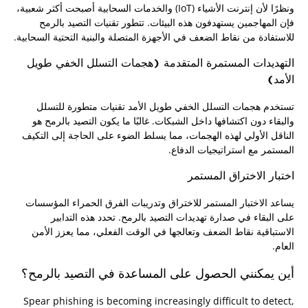
ونظرًا لأن إنترنت الأشياء (IoT) والخدمات السحابية أصبحت أكثر شعبية،
فإن المهاجمين يستهدفون هذه البيئات. تتطور تقنيات التصيد بالرمح
للاستفادة من نقاط الضعف في الأجهزة المتصلة والبنية التحتية السحابية.
التهديدات المستمرة المتقدمة (هجمات التسلل الخفي طويل
الأمد)
تستخدم هجمات التسلل الخفي طويل الأمد تقنيات متطورة للتسلل
والبقاء دون اكتشافها داخل الشبكات. غالبًا ما يكون التصيد بالرمح هو
الناقل الأولي لهذه الهجمات، مما يسلط الضوء على الحاجة إلى التكيف
المستمر مع استراتيجيات الدفاع.
اختبار الاختراق المستمر
يساعد الاختبار المستمر للاختراق وتدريبات الفرق الحمراء المؤسسات
على البقاء في صدارة تهديدات التصيد بالرمح. تحدد هذه التدابير
الاستباقية نقاط الضعف وتعالجها في الوقت الفعلي، مما يعزز الأمن
العام.
أين يمكنني الحصول على المساعدة في التصيد بالرمح؟
Spear phishing is becoming increasingly difficult to detect,