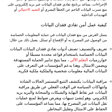
الإجراءات، يساعد برنامج تفادي فقدان البيانات عبر بريد إلكتروني على
منع تسرب البيانات الناجم عن الخطأ البشري أو
التصيد الاحتيالي
أو
التهديدات الداخلية
كيفية عمل أمن تفادي فقدان البيانات
يتمثل الغرض من منع فقدان البيانات في حماية المعلومات الحساسة
من الوصول غير المصرح به أو الإفصاح أو تسلل. يعمل ذلك من خلال:
تعريف والتصنيف: تصنف أدوات تفادي فقدان البيانات البيانات
البيانات الحساسة باستخدام قواعد محددة مسبقًا أو
خوارزميات
التعلم الآلي
، مما يتيح تدابير الحماية المستهدفة
ويضمن الامتثال. وهذا يدعم المؤسسات في التعرف على
البيانات المالية معلومات شخصية والملكية ملكية فكرية.
مراقبة البيانات: يكتشف التتبع المستمر الحالات الشاذة
وانتهاكات السياسة في الوقت الفعلي عن طريق مراقبة
البيانات عبر نقاط النهاية والشبكات والسحابة والبريد بريد
إلكتروني. وهو يُنشئ تنبيهات ويفرض ضوابط لمنع عمليات
نقل البيانات غير المصرح بها، مما يساعد المؤسسات على
الحفاظ على الامتثال وتقليل المخاطر.