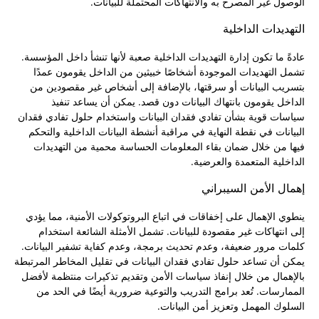
الوصول غير المصرح به والانتهاكات المحتملة للبيانات.
التهديدات الداخلية
عادةً ما تكون إدارة التهديدات الداخلية صعبة لأنها تنشأ داخل المؤسسة.
تشمل التهديدات الموجودة أشخاصًا خبيثين من الداخل يقومون عمدًا
بتسريب البيانات أو سرقتها، بالإضافة إلى أشخاص غير مقصودين من
الداخل يقومون بانتهاك البيانات دون قصد. يمكن أن يساعد تنفيذ
سياسات قوية بشأن تفادي فقدان البيانات واستخدام حلول تفادي فقدان
البيانات في نقطة النهاية في مراقبة أنشطة البيانات الداخلية والتحكم
فيها من خلال ضمان بقاء المعلومات الحساسة محمية من التهديدات
الداخلية المتعمدة والعرضية.
إهمال الأمن السيبراني
ينطوي الإهمال على إخفاقات في اتباع البروتوكولات الأمنية، مما يؤدي
إلى انتهاكات غير مقصودة للبيانات. تشمل الأمثلة الشائعة استخدام
كلمات مرور ضعيفة، وعدم تحديث برمجة، وعدم كفاية تشفير البيانات.
يمكن أن تساعد حلول تفادي فقدان البيانات في تقليل المخاطر المرتبطة
بالإهمال من خلال إنفاذ سياسات الأمن وتقديم تذكيرات منتظمة لأفضل
الممارسات. تُعد برامج التدريب والتوعية ضرورية أيضًا في الحد من
السلوك المهمل وتعزيز أمن البيانات.