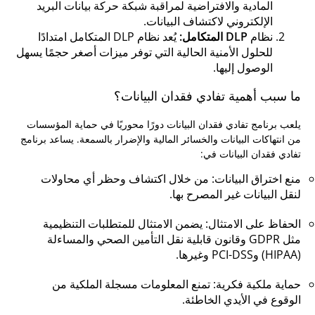
المادية والافتراضية لمراقبة شبكة حركة بيانات البريد
الإلكتروني لاكتشاف البيانات.
نظام
DLP المتكامل:
يُعد نظام DLP المتكامل امتدادًا
للحلول الأمنية الحالية التي توفر ميزات أصغر حجمًا يسهل
الوصول إليها.
ما سبب أهمية تفادي فقدان البيانات؟
يلعب برنامج تفادي فقدان البيانات دورًا محوريًا في حماية المؤسسات
من انتهاكات البيانات والخسائر المالية والإضرار بالسمعة. يساعد برنامج
تفادي فقدان البيانات في:
منع اختراق البيانات: من خلال اكتشاف وحظر أي محاولات
لنقل البيانات غير المصرح بها.
الحفاظ على الامتثال: يضمن الامتثال للمتطلبات التنظيمية
مثل GDPR وقانون قابلية نقل التأمين الصحي والمساءلة
(HIPAA) وPCI-DSS وغيرها.
حماية ملكية فكرية: تمنع المعلومات مسجلة الملكية من
الوقوع في الأيدي الخاطئة.