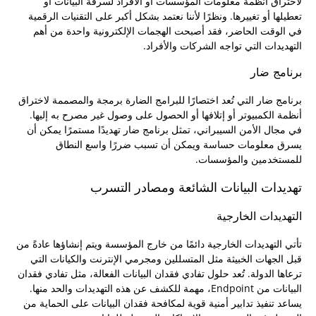
لاختراق أنظمة معلومات المؤسسات أو الأفراد لسرقة البيانات أو
تعطيلها أو تغييرها. ونظرًا لأننا نعتمد بشكل أكبر على التقنيات الرقمية
في الوقت الحاضر، فقد أصبحت الهجمات الإلكترونية واحدة من أهم
التهديدات التي تواجه الشركات والأفراد.
برنامج ضار
برنامج ضار التي تُعد اختصارًا للبرامج الضارة برمجة والمصممة لاختراق
أنظمة الكمبيوتر أو إتلافها أو الحصول على وصول غير مصرح به إليها.
في مجال الأمن السيبراني، تمثل برنامج ضار تهديدًا مستمرًا يمكن أن
يسرق معلومات حساسة ويمكن أن تسبب ضررًا واسع النطاق
للمستخدمين والمؤسسات.
تهديدات البيانات الشائعة ومصادر التسرب
التهديدات الخارجية
تأتي التهديدات الخارجية دائمًا من خارج المؤسسة ويتم إنشاؤها عادةً من
قبل الجهات الخبيثة مثل المتسللين ومجرمي الإنترنت والكيانات التي
ترعاها الدولة. تُعد حلول تفادي فقدان البيانات الفعالة، مثل تفادي فقدان
البيانات من Endpoint، مهمة للكشف عن هذه التهديدات والحد منها.
يساعد تنفيذ تدابير أمنية قوية لمكافحة فقدان البيانات على الحماية من