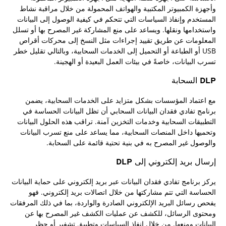
وأجهزة الكمبيوتر المكتبية والهواتف المحمولة من خلال مراقبة نشاط
المستخدم وإنفاذ السياسات التي تتحكم في كيفية الوصول إلى البيانات
واستخدامها ونقلها. ويساعد على منع المشاركة غير المصرح بها أو تسلل
المعلومات عن طريق تقييد إجراءات مثل النسخ إلى محركات أقراص
USB أو الطباعة أو التحميل إلى الخدمات السحابية، وبالتالي تقليل خطر
تسرب البيانات، خاصةً في بيئات العمل البعيدة أو الهجينة.
DLP السحابة
مع اعتماد المؤسسات بشكل متزايد على الخدمات السحابية، يضمن
برنامج تفادي فقدان البيانات السحابي أن تظل البيانات الحساسة في
التطبيقات السحابية وخدمات التخزين آمنة. تراقب هذه الحلول البيانات
وتحميها داخل المنصات السحابية، مما يساعد على منع تسرب البيانات
والوصول غير المصرح به في بنية تحتية قائمة على السحابة.
إرسال بريد إلكتروني إلى DLP
يركز برنامج تفادي فقدان البيانات عبر بريد إلكتروني على حماية البيانات
الحساسة التي تتم مشاركتها من خلال اتصالات بريد إلكتروني. فهو
يفحص رسائل البريد الإلكتروني الصادرة والواردة، بما في ذلك المرفقات
ومحتوى الرسائل، للكشف عن عمليات الكشف غير المصرح بها عن
البيانات ومنعها. من خلال إنفاذ السياسات وتطبيق تشفير أو حظر