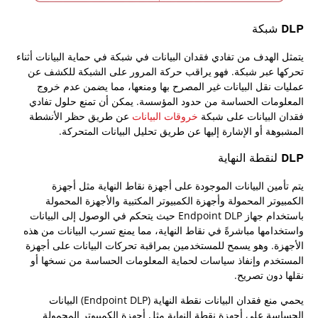
DLP شبكة
يتمثل الهدف من تفادي فقدان البيانات في شبكة في حماية البيانات أثناء
تحركها عبر شبكة. فهو يراقب حركة المرور على الشبكة للكشف عن
عمليات نقل البيانات غير المصرح بها ومنعها، مما يضمن عدم خروج
المعلومات الحساسة من حدود المؤسسة. يمكن أن تمنع حلول تفادي
فقدان البيانات على شبكة
خروقات البيانات
عن طريق حظر الأنشطة
المشبوهة أو الإشارة إليها عن طريق تحليل البيانات المتحركة.
DLP لنقطة النهاية
يتم تأمين البيانات الموجودة على أجهزة نقاط النهاية مثل أجهزة
الكمبيوتر المحمولة وأجهزة الكمبيوتر المكتبية والأجهزة المحمولة
باستخدام جهاز Endpoint DLP حيث يتحكم في الوصول إلى البيانات
واستخدامها مباشرةً في نقاط النهاية، مما يمنع تسرب البيانات من هذه
الأجهزة. وهو يسمح للمستخدمين بمراقبة تحركات البيانات على أجهزة
المستخدم وإنفاذ سياسات لحماية المعلومات الحساسة من نسخها أو
نقلها دون تصريح.
يحمي منع فقدان البيانات نقطة النهاية (Endpoint DLP) البيانات
الحساسة على أجهزة نقطة النهاية مثل أجهزة الكمبيوتر المحمولة