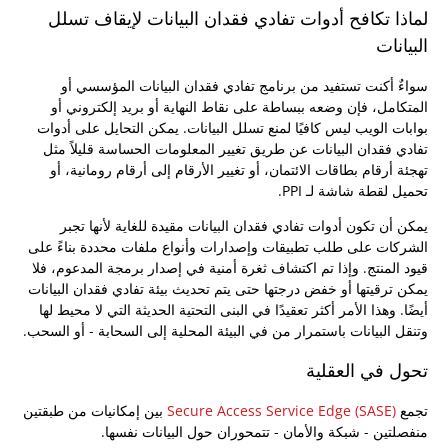
لماذا تكافح أدوات تفادي فقدان البيانات لإيقاف تسلل
البيانات
سواءٌ أكنت تستفيد من برنامج تفادي فقدان البيانات المؤسسي أو
المتكامل، فإن وضعه ببساطة على نقاط النهاية أو بريد إلكتروني أو
بوابات الويب ليس كافيًا لمنع تسلل البيانات. يمكن التحايل على أدوات
تفادي فقدان البيانات عن طريق تغيير المعلومات الحساسة قليلاً مثل
تهجئة أرقام بطاقات الائتمان، أو تغيير الأرقام إلى أرقام رومانية، أو
تحميل لقطة شاشة لـ PPI.
يمكن أن تكون أدوات تفادي فقدان البيانات مقيدة للغاية لأنها تجبر
الشركات على طلب تطبيقات وإصدارات وأنواع ملفات محددة بناءً على
قيود المنتج. وإذا تم اكتشاف ثغرة أمنية في إصدار برمجة المدعوم، فلا
يمكن ترقيتها أو خفض درجتها حتى يتم تحديث بيئة تفادي فقدان البيانات
أيضًا. وهذا الأمر أكثر تعقيدًا في البنى التحتية الحديثة التي لا محيط لها
وتنقل البيانات باستمرار من في البيئة المحلية إلى السحابة - أو السحب.
تحول في العقلية
تجمع
Secure Access Service Edge (SASE)
بين إمكانيات من طبقتين
منفصلتين - شبكة والأمان - تتمحوران حول البيانات نفسها.