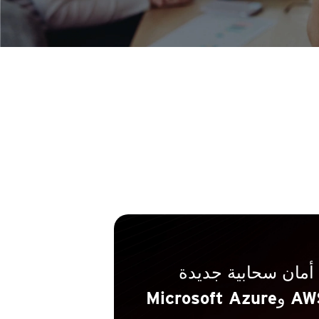
مان سحابية جديدة
تتناسب مع أنظمة AWS وMicrosoft Azure