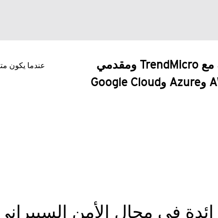
حملة التسويق المشترك مع TrendMicro ومقدمي
عندما يكون متاح
(AWS وAzure وGoogle Cloud
ائدة في مجال الأمن السيبراني