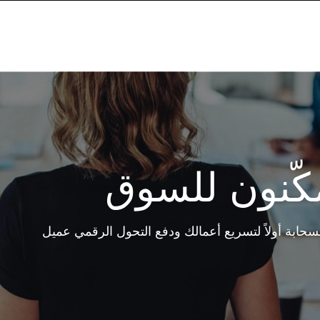
كّنون للسوق
لسحابة أولاً لتسريع أعمالك ودفع التحول الرقمي عميل