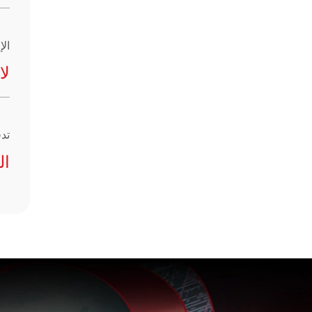
ال
لا
تدف
ال