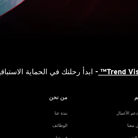
Trend Vis
- ابدأ رحلتك في الحماية الاستباقي
م
من نحن
دعم الأعمال
نبذة عنا
 معنا
الوظائف
يلات
فروعنا