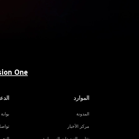
ion One™
الموارد
الدع
المدونة
بوابة 
مركز الأخبار
تواصل
تقارير التهديدات السيبرانية
التحم