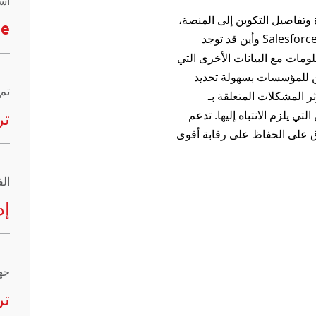
اس
ل أصول Salesforce المحددة وتفاصيل التكوين إلى المنصة،
ce
مما يمنح الفرق رؤية أوضح لكيفية هيكلة بيئة Salesforce وأين قد توجد
ومات مع البيانات الأخرى التي
ا في Trend Vision One، يمكن للمؤسسات بسهولة تحديد
تم
 المشكلات المتعلقة بـ
اكن التي يلزم الانتباه إليها. تدعم
تر
رق على الحفاظ على رقابة أقوى
الف
إد
جه
تر