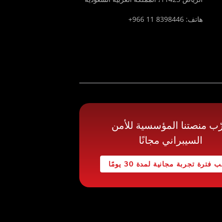
هاتف: 8398446 11 966+
ّب منصتنا المؤسسية للأمن
السيبراني مجانًا
 فترة تجربة مجانية لمدة 30 يومًا