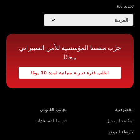
تحديد لغة
expand_more
العربية
جرّب منصتنا المؤسسية للأمن السيبراني
مجانًا
اطلب فترة تجربة مجانية لمدة 30 يومًا
الخصوصية
الجانب القانوني
إمكانية الوصول
شروط الاستخدام
يستخدم هذا موقع ويب الإلكتروني ملفات تعريف الارتباط لوظائف
موقع ويب وتحليلات حركة مرور والتخصيص ووظائف وسائل
خريطة الموقع
التواصل الاجتماعي والإعلانات. يوفر إشعار ملفات تعريف الارتباط