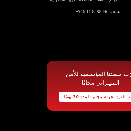
هاتف: 8398446 11 966+
ّب منصتنا المؤسسية للأمن
السيبراني مجانًا
 فترة تجربة مجانية لمدة 30 يومًا