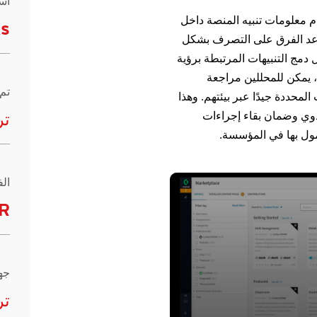
اس
ل لـ Cortex XSOAR باستخدام معلومات تنبيه المنصة داخل
ks
اعد الفرق على التصرف بشكل
دمج التنبيهات المرتبطة برؤية
يل الآلي، يمكن للمحللين مراجعة
تم
لمحددة جيدًا عبر بيئتهم. وهذا
دوي وضمان بقاء إجراءات
تر
مول بها في المؤسسة.
الف
R
جه
تر