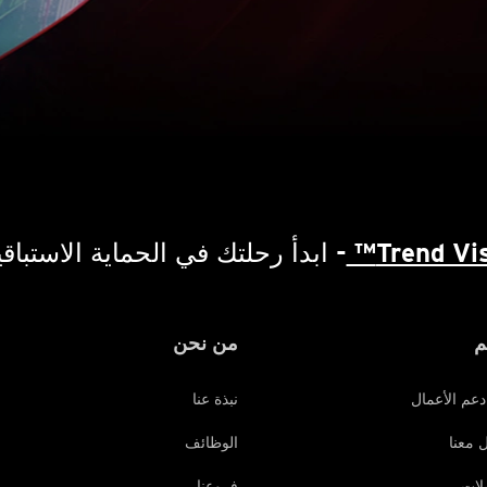
Trend Vis
- ابدأ رحلتك في الحماية الاستباقي
م
من نحن
دعم الأعمال
نبذة عنا
 معنا
الوظائف
يلات
فروعنا