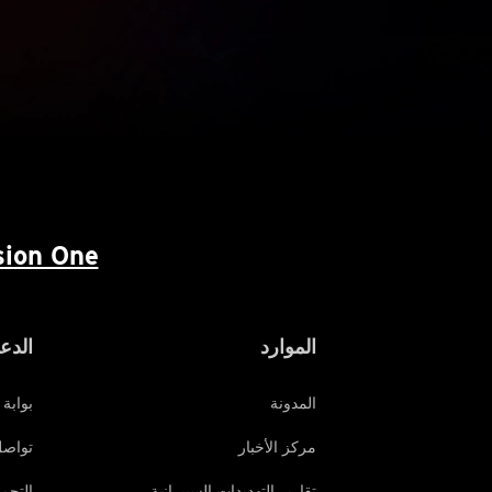
ion One™
الموارد
الدع
المدونة
بوابة 
مركز الأخبار
تواصل
تقارير التهديدات السيبرانية
التحم