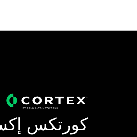
كورتكس إكس