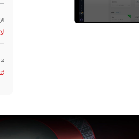
ال
لا
تدف
ثن