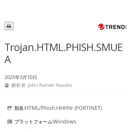
Trojan.HTML.PHISH.SMUE
A
2025年3月10日
解析者: John Rainier Navato
HTML/Phish.HHH!tr (FORTINET)
別名:
Windows
プラットフォーム: