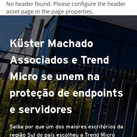
No header found. Please configure the header
asset page in the page properties.
Küster Machado
Associados e Trend
Micro se unem na
proteção de endpoints
e servidores
Saiba por que um dos maiores escritórios da
região Sul do país escolheu a Trend Micro