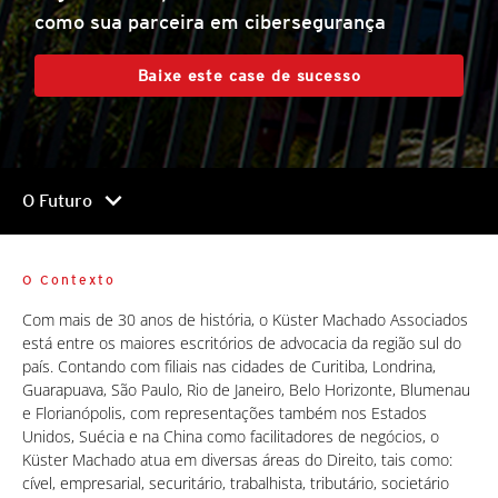
como sua parceira em cibersegurança
Baixe este case de sucesso
chevron_right
O Futuro
O Contexto
Com mais de 30 anos de história, o Küster Machado Associados
está entre os maiores escritórios de advocacia da região sul do
país. Contando com filiais nas cidades de Curitiba, Londrina,
Guarapuava, São Paulo, Rio de Janeiro, Belo Horizonte, Blumenau
e Florianópolis, com representações também nos Estados
Unidos, Suécia e na China como facilitadores de negócios, o
Küster Machado atua em diversas áreas do Direito, tais como:
cível, empresarial, securitário, trabalhista, tributário, societário