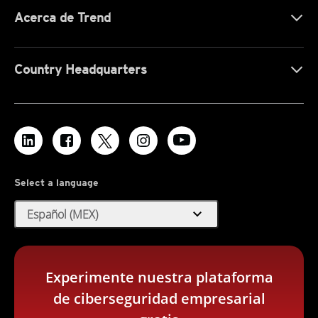
Acerca de Trend
Country Headquarters
Select a language
expand_more
Español (MEX)
Experimente nuestra plataforma
de ciberseguridad empresarial