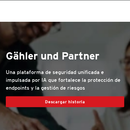
roducts
One-Platform
pen On A New Tab
pen On A New Tab
pen On A New Tab
pen On A New Tab
pen On A New Tab
pen On A New Tab
Gähler und Partner
Una plataforma de seguridad unificada e
impulsada por IA que fortalece la protección de
endpoints y la gestión de riesgos
Descargar historia