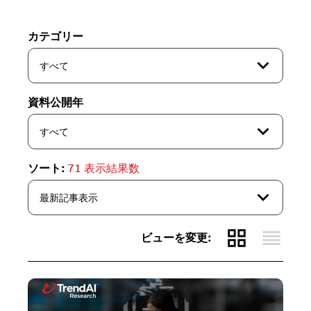
カテゴリー
expand_more
すべて
資料公開年
expand_more
すべて
ソート:
71
表示結果数
expand_more
最新記事表示
grid_view
reorder
ビューを変更: