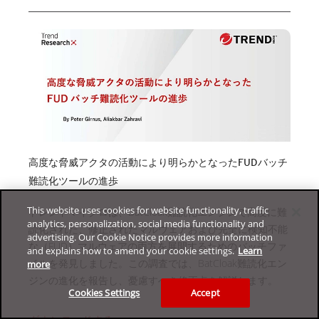
高度な脅威アクタの活動により明らかとなったFUDバッチ
難読化ツールの進歩
This website uses cookies for website functionality, traffic
トレンドマイクロは、BatCloak難読化エンジンで高度に難
analytics, personalization, social media functionality and
読化された、修正されたマルウェアおよび完全に検知不能
advertising. Our Cookie Notice provides more information
な（FUD）マルウェアの両方を展開するためのバッチファ
and explains how to amend your cookie settings.
Learn
イルを発見しました。この調査では、BatCloak難読化エン
more
ジンの進化を報告し、憂慮すべき修正点を解説します。
Cookies Settings
Accept