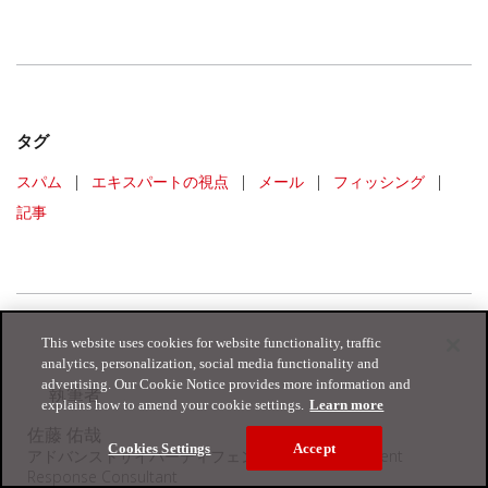
タグ
スパム
|
エキスパートの視点
|
メール
|
フィッシング
|
記事
This website uses cookies for website functionality, traffic
analytics, personalization, social media functionality and
advertising. Our Cookie Notice provides more information and
執筆者
explains how to amend your cookie settings.
Learn more
佐藤 佑哉
Cookies Settings
Accept
アドバンストサイバーディフェンスグループ Incident
Response Consultant