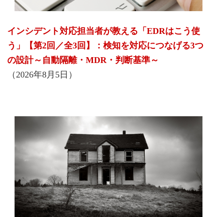
インシデント対応担当者が教える「EDRはこう使
う」【第2回／全3回】：検知を対応につなげる3つ
の設計～自動隔離・MDR・判断基準～
（2026年8月5日）