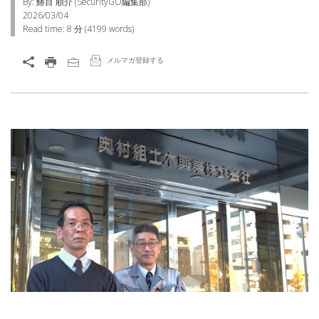
By: 鰆目 順介 (SecurityGO編集部)
2026/03/04
Read time:
8 分
(
4199
words)
メルマガ登録する