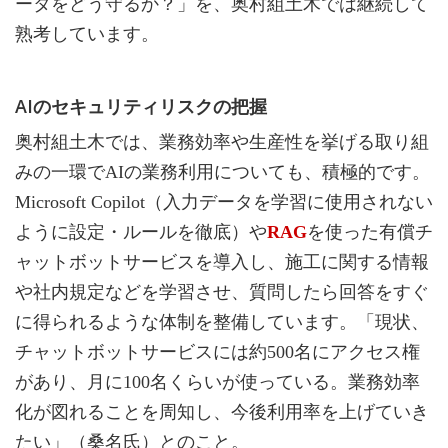
ータをどう守るか？」を、奥村組土木では継続して
熟考しています。
AIのセキュリティリスクの把握
奥村組土木では、業務効率や生産性を挙げる取り組
みの一環でAIの業務利用についても、積極的です。
Microsoft Copilot（入力データを学習に使用されない
ように設定・ルールを徹底）や
RAG
を使った有償チ
ャットボットサービスを導入し、施工に関する情報
や社内規定などを学習させ、質問したら回答をすぐ
に得られるような体制を整備しています。「現状、
チャットボットサービスには約500名にアクセス権
があり、月に100名くらいが使っている。業務効率
化が図れることを周知し、今後利用率を上げていき
たい」（桑名氏）とのこと。