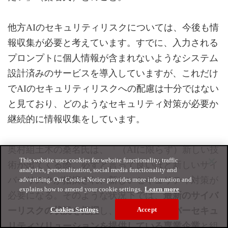
他方AIのセキュリティリスクについては、今後も情
報収集が必要と考えています。すでに、入力される
プロンプトに個人情報が含まれないようなシステム
設計済みのサービスを導入していますが、これだけ
でAIのセキュリティリスクへの配慮は十分ではない
と見ており、どのようなセキュリティ対策が必要か
継続的に情報収集をしています。
奥村組土木の桑名氏は、「（AIに限らず）新しい技
This website uses cookies for website functionality, traffic
術が出てくる際、必ずと言って良いほど新しいサイ
analytics, personalization, social media functionality and
バーリスクが指摘され、新しいセキュリティ対策が
advertising. Our Cookie Notice provides more information and
explains how to amend your cookie settings.
Learn more
必要になる。そのような状況下では、
最新のサイバ
ーリスクの状況を把握
し、
総合的にサイバーセキュ
Cookies Settings
Accept
リティソリューションを提供している専業企業
と組