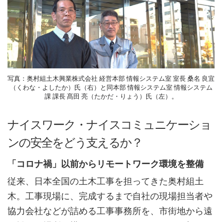
写真：奥村組土木興業株式会社 経営本部 情報システム室 室長 桑名 良宜
（くわな・よしたか）氏（右）と同本部 情報システム室 情報システム
課 課長 髙田 亮（たかだ・りょう）氏（左）。
ナイスワーク・ナイスコミュニケーショ
ンの安全をどう支えるか？
「コロナ禍」以前からリモートワーク環境を整備
従来、日本全国の土木工事を担ってきた奥村組土
木。工事現場に、完成するまで自社の現場担当者や
協力会社などが詰める工事事務所を、市街地から遠