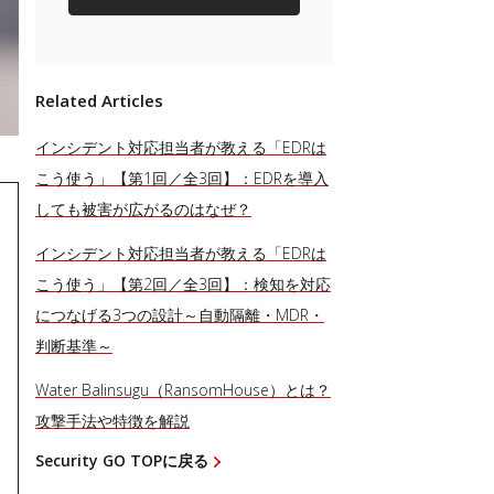
Related Articles
インシデント対応担当者が教える「EDRは
こう使う」【第1回／全3回】：EDRを導入
しても被害が広がるのはなぜ？
インシデント対応担当者が教える「EDRは
こう使う」【第2回／全3回】：検知を対応
につなげる3つの設計～自動隔離・MDR・
判断基準～
Water Balinsugu（RansomHouse）とは？
攻撃手法や特徴を解説
Security GO TOPに戻る