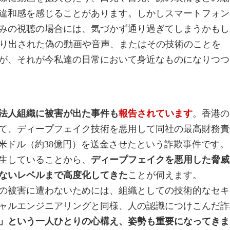
違和感を感じることがあります。しかしスマートフォン
みの視聴の場合には、気づかず通り過ぎてしまうかもし
作り出された偽の動画や音声、またはその技術のことを
が、それが今私達の日常において身近なものになりつつ
法人組織に被害が出た事件も
報告されています
。香港の
て、ディープフェイク技術を悪用して同社の最高財務責
0万米ドル（約38億円）を送金させたという詐欺事件です。
生していることから、
ディープフェイクを悪用した脅威
ないレベルまで高度化してきた
ことが伺えます。
の被害に遭わないためには、組織としての技術的なセキ
ャルエンジニアリングと同様、人の認識につけこんだ詐
」という一人ひとりの心構え、姿勢も重要になってきま