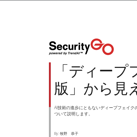
「ディープ
版」から見
AI技術の進歩にともないディープフェイ
ついて説明します。
By: 牧野 恭子