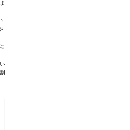
ま
い
や
に
い
割