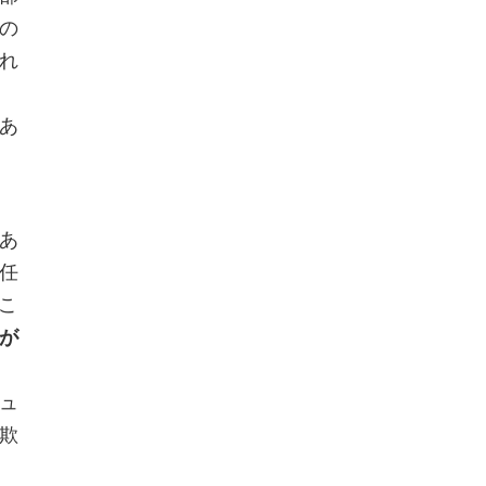
の
れ
あ
あ
任
こ
が
ュ
欺