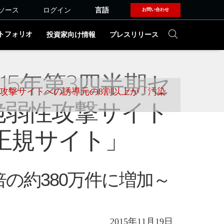
ソース
ログイン
言語
お問い合わせ
トフォリオ
投資家向け情報
プレスリリース
15年第3四半期セ
性攻撃サイトへの誘導元の8割以上が「汚染
脆弱性攻撃サイト
正規サイト」
の約380万件に増加～
2015年11月19日