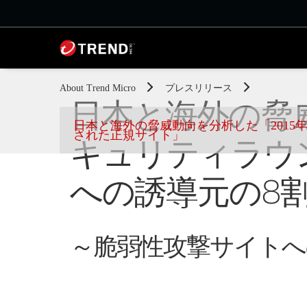
About Trend Micro
プレスリリース
日本と海外の脅威
日本と海外の脅威動向を分析した「2015
された正規サイト」
キュリティラウ
への誘導元の8
～脆弱性攻撃サイトへ