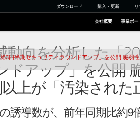
ダウンロード
購入・更新
リ
会社概要
事業ポー
動向を分析した「20
年第3四半期セキュリティラウンドアップ」を公開 脆弱
ンドアップ」を公開 
割以上が「汚染された
の誘導数が、前年同期比約9倍