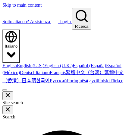
Skip to main content
Sotto attacco?
Assistenza
Login
Ricerca
Italiano
English
English (U.S.)
English (U.K.)
Español (España)
Español
繁體中文（台灣）
繁體中文
(México)
Deutsch
Italiano
Français
（香港）
한국어
日本語
العربية
Русский
Português
Polski
Türkçe
Site search
Search