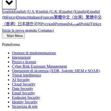
English
English (U.S.)
English (U.K.)
Español (España)
Español
繁體中文（台灣）
繁體中文
(México)
Deutsch
Italiano
Français
（香港）
한국어
日本語
العربية
Русский
Português
Polski
Türkçe
Inizia la prova gratuita
Contattaci
Main Menu
Piattaforma
Opzioni di implementazione
Integrazioni
Prezzi e licenze
Cyber Risk Exposure Management
Operazioni di sicurezza (XDR, Agentic SIEM e SOAR)
Threat Intelligence
AI Security
Cloud Security
Data Security
Email Security
Endpoint Security
Identity Security
Sicurezza di rete