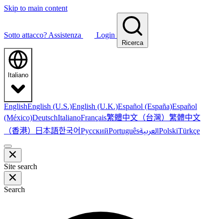
Skip to main content
Sotto attacco?
Assistenza
Login
Ricerca
Italiano
English
English (U.S.)
English (U.K.)
Español (España)
Español
繁體中文（台灣）
繁體中文
(México)
Deutsch
Italiano
Français
（香港）
한국어
日本語
العربية
Русский
Português
Polski
Türkçe
Site search
Search