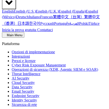
English
English (U.S.)
English (U.K.)
Español (España)
Español
繁體中文（台灣）
繁體中文
(México)
Deutsch
Italiano
Français
（香港）
한국어
日本語
العربية
Русский
Português
Polski
Türkçe
Inizia la prova gratuita
Contattaci
Main Menu
Piattaforma
Opzioni di implementazione
Integrazioni
Prezzi e licenze
Cyber Risk Exposure Management
Operazioni di sicurezza (XDR, Agentic SIEM e SOAR)
Threat Intelligence
AI Security
Cloud Security
Data Security
Email Security
Endpoint Security
Identity Security
Sicurezza di rete