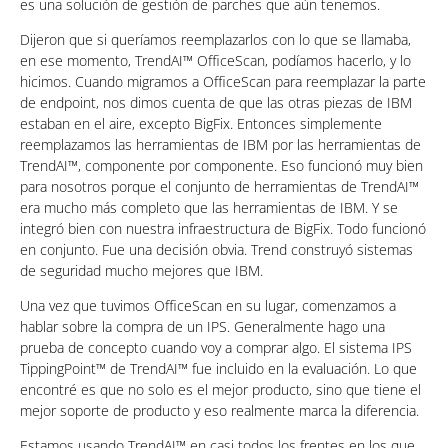
es una solución de gestión de parches que aún tenemos.
Dijeron que si queríamos reemplazarlos con lo que se llamaba,
en ese momento, TrendAI™ OfficeScan, podíamos hacerlo, y lo
hicimos. Cuando migramos a OfficeScan para reemplazar la parte
de endpoint, nos dimos cuenta de que las otras piezas de IBM
estaban en el aire, excepto BigFix. Entonces simplemente
reemplazamos las herramientas de IBM por las herramientas de
TrendAI™, componente por componente. Eso funcionó muy bien
para nosotros porque el conjunto de herramientas de TrendAI™
era mucho más completo que las herramientas de IBM. Y se
integró bien con nuestra infraestructura de BigFix. Todo funcionó
en conjunto. Fue una decisión obvia. Trend construyó sistemas
de seguridad mucho mejores que IBM.
Una vez que tuvimos OfficeScan en su lugar, comenzamos a
hablar sobre la compra de un IPS. Generalmente hago una
prueba de concepto cuando voy a comprar algo. El sistema IPS
TippingPoint™ de TrendAI™ fue incluido en la evaluación. Lo que
encontré es que no solo es el mejor producto, sino que tiene el
mejor soporte de producto y eso realmente marca la diferencia.
Estamos usando TrendAI™ en casi todos los frentes en los que