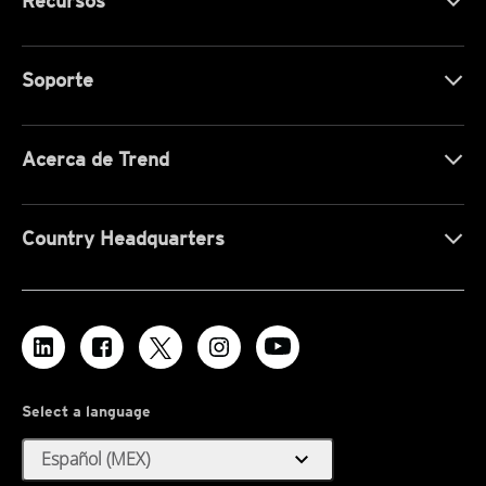
Recursos
Soporte
Acerca de Trend
Country Headquarters
Select a language
expand_more
Español (MEX)