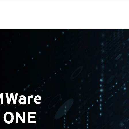
MWare
 ONE