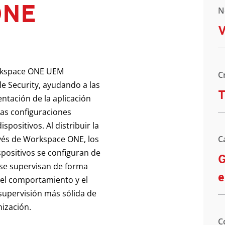
ONE
N
rkspace ONE UEM
C
e Security, ayudando a las
T
ntación de la aplicación
 las configuraciones
spositivos. Al distribuir la
avés de Workspace ONE, los
C
positivos se configuran de
G
 se supervisan de forma
e
 del comportamiento y el
 supervisión más sólida de
nización.
C