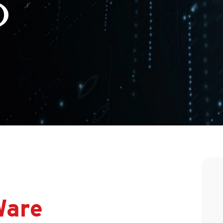
)
are