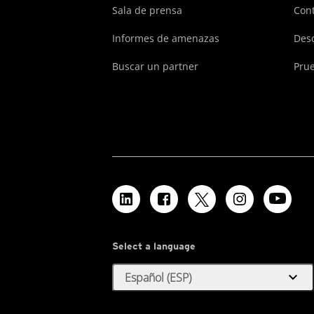
Sala de prensa
Cont
Informes de amenazas
Des
Buscar un partner
Prue
Select a language
expand_more
Español (ESP)