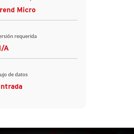
rend Micro
ersión requerida
N/A
lujo de datos
ntrada