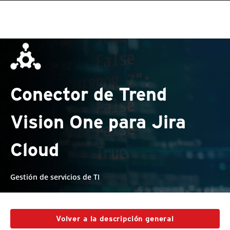
roducts
pen On A New Tab
pen On A New Tab
One-Platform
pen On A New Tab
pen On A New Tab
pen On A New Tab
pen On A New Tab
pen On A New Tab
Conector de Trend
Vision One para Jira
Cloud
Gestión de servicios de TI
Volver a la descripción general