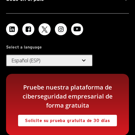
Select a language
expand_more
Español (ESP)
Pruebe nuestra plataforma de
ciberseguridad empresarial de
forma gratuita
Solicite su prueba gratuita de 30 días