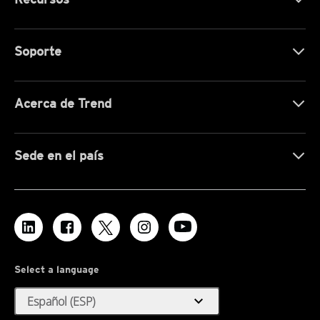
Soporte
Acerca de Trend
Sede en el país
Select a language
expand_more
Español (ESP)