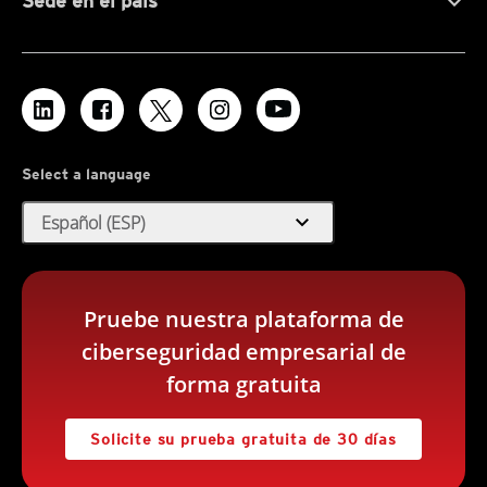
Sede en el país
Select a language
expand_more
Español (ESP)
Pruebe nuestra plataforma de
ciberseguridad empresarial de
forma gratuita
Solicite su prueba gratuita de 30 días