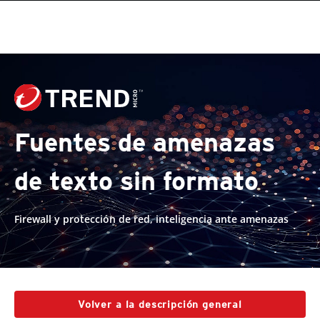
roducts
pen On A New Tab
pen On A New Tab
One-Platform
pen On A New Tab
pen On A New Tab
pen On A New Tab
pen On A New Tab
pen On A New Tab
Fuentes de amenazas
de texto sin formato
Firewall y protección de red, inteligencia ante amenazas
Volver a la descripción general