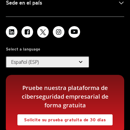
Sede en el país
Select a language
expand_more
Español (ESP)
Pruebe nuestra plataforma de
ciberseguridad empresarial de
forma gratuita
Solicite su prueba gratuita de 30 días