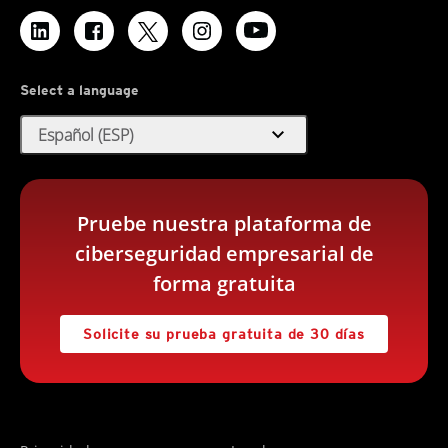
Select a language
expand_more
Español (ESP)
Pruebe nuestra plataforma de
ciberseguridad empresarial de
forma gratuita
Solicite su prueba gratuita de 30 días