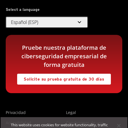
Select a language
expand_more
Español (ESP)
Pruebe nuestra plataforma de
ciberseguridad empresarial de
forma gratuita
Solicite su prueba gratuita de 30 días
Privacidad
Legal
Accesibilidad
Condiciones de uso
This website uses cookies for website functionality, traffic