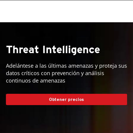
roducts
pen On A New Tab
One-Platform
pen On A New Tab
pen On A New Tab
pen On A New Tab
pen On A New Tab
pen On A New Tab
pen On A New Tab
pen On A New Tab
Threat Intelligence
Adelántese a las últimas amenazas y proteja sus
datos críticos con prevención y análisis
continuos de amenazas
Obtener precios