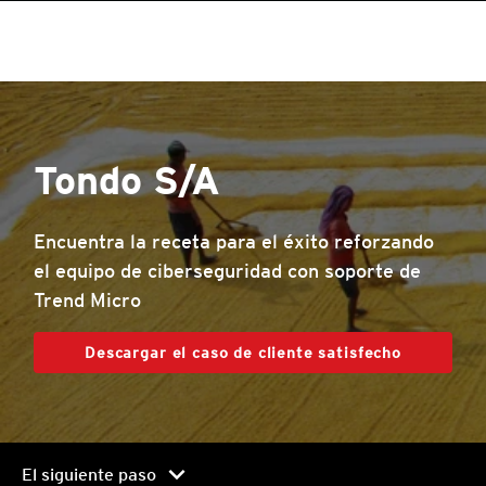
roducts
roducts
roducts
roducts
roducts
roducts
roducts
pen On A New Tab
One-Platform
pen On A New Tab
pen On A New Tab
pen On A New Tab
pen On A New Tab
pen On A New Tab
Tondo S/A
Encuentra la receta para el éxito reforzando
el equipo de ciberseguridad con soporte de
Trend Micro
Descargar el caso de cliente satisfecho
chevron_right
El siguiente paso