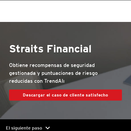
roducts
roducts
roducts
pen On A New Tab
One-Platform
pen On A New Tab
pen On A New Tab
pen On A New Tab
pen On A New Tab
pen On A New Tab
Straits Financial
Obtiene recompensas de seguridad
gestionada y puntuaciones de riesgo
reducidas con TrendAIı
Descargar el caso de cliente satisfecho
chevron_right
El siguiente paso