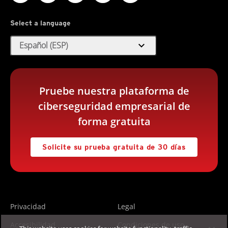
Select a language
expand_more
Español (ESP)
Pruebe nuestra plataforma de
ciberseguridad empresarial de
forma gratuita
Solicite su prueba gratuita de 30 días
Privacidad
Legal
Accesibilidad
Condiciones de uso