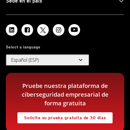
Sede en el país
Select a language
expand_more
Español (ESP)
Pruebe nuestra plataforma de
ciberseguridad empresarial de
forma gratuita
Solicite su prueba gratuita de 30 días