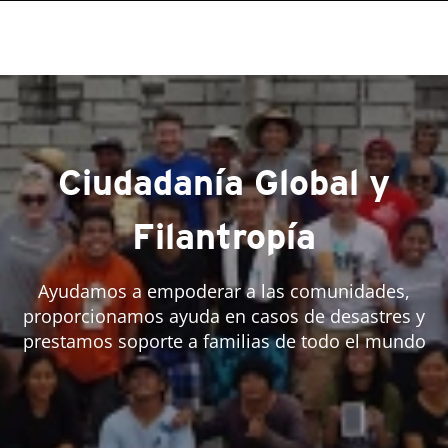
roducts
One-Platform
pen On A New Tab
pen On A New Tab
pen On A New Tab
pen On A New Tab
pen On A New Tab
Ciudadanía Global y
Filantropía
Ayudamos a empoderar a las comunidades,
proporcionamos ayuda en casos de desastres y
prestamos soporte a familias de todo el mundo