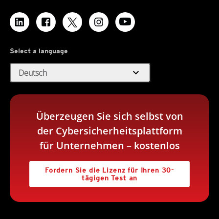
Select a language
expand_more
Deutsch
Überzeugen Sie sich selbst von
der Cybersicherheitsplattform
für Unternehmen – kostenlos
Fordern Sie die Lizenz für Ihren 30-
tägigen Test an