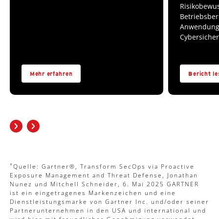
Risikobewus
Betriebsber
Anwendungs
Cybersicher
Mehr erfahren
Bericht l
*
Quelle: Gartner®, Transform SecOps via Proactive
Exposure Management and Threat Defense, Jonathan
Nunez und Mitchell Schneider, 6. Mai 2025 GARTNER
ist ein eingetragenes Markenzeichen und eine
Dienstleistungsmarke von Gartner Inc. und/oder seiner
Partnerunternehmen in den USA und international und