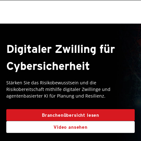
roducts
One-Platform
pen On A New Tab
pen On A New Tab
pen On A New Tab
pen On A New Tab
pen On A New Tab
Digitaler Zwilling für
Cybersicherheit
Stärken Sie das Risikobewusstsein und die
Risikobereitschaft mithilfe digitaler Zwillinge und
agentenbasierter KI für Planung und Resilienz.
Branchenübersicht lesen
Video ansehen